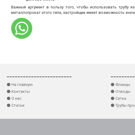
Важный аргумент в пользу того, чтобы использовать трубу и
металлопрокат этого типа, застройщик имеет возможность знач
________________________
_________
⚫ На главную
⚫ Фланцы
⚫ Контакты
⚫ Отводы
⚫ О нас
⚫ Сетка
⚫ Статьи
⚫ Трубы пр