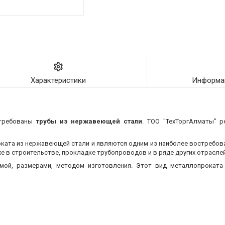
Характеристики
Информац
стребованы
трубы из нержавеющей стали
. ТОО "ТехТоргАлматы" р
оката из нержавеющей стали и являются одним из наиболее востребо
 в строительстве, прокладке трубопроводов и в ряде других отраслей
мой, размерами, методом изготовления.
Этот вид металлопроката 