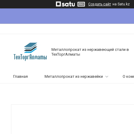
Создать сайт
на Satu.kz
Металлопрокат из нержавеющей стали в
ТехТоргАлматы
Главная
Металлопрокат из нержавейки
О ком