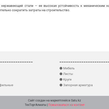
з нержавеющей стали — ее высокая устойчивость к механическим на
ительно сократить затраты на строительство.
_______________
______________________
⚫ Мебель
⚫ Листы
⚫ Круги
офильные
⚫ Запорная арматура
Сайт создан на маркетплейсе
Satu.kz
ТехТоргАлматы |
Пожаловаться на контент