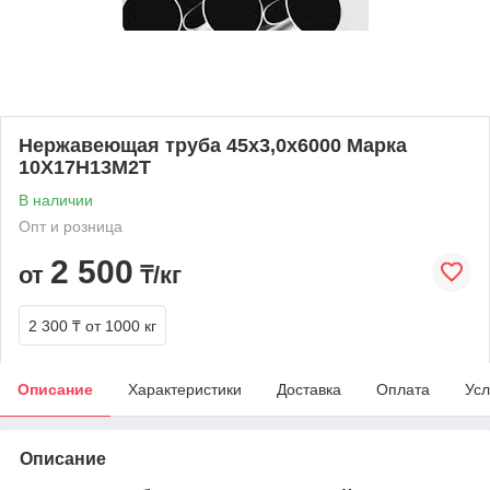
Нержавеющая труба 45х3,0х6000 Марка
10Х17Н13М2Т
В наличии
Опт и розница
2 500
от
₸/кг
2 300 ₸
от 1000 кг
Описание
Характеристики
Доставка
Оплата
Усл
Описание