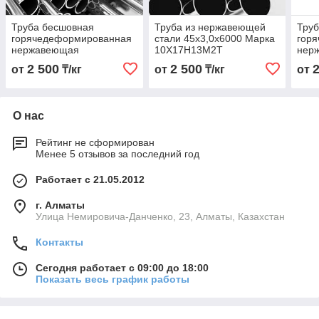
Труба бесшовная
Труба из нержавеющей
Тру
горячедеформированная
стали 45х3,0х6000 Марка
гор
нержавеющая
10Х17Н13М2Т
нер
18х3,0х6000 Марка
45х3
2 500
2 500
от
₸/кг
от
₸/кг
от
10Х17Н13М2Т
10Х
О нас
Рейтинг не сформирован
Менее 5 отзывов за последний год
Работает с 21.05.2012
г. Алматы
Улица Немировича-Данченко, 23, Алматы, Казахстан
Контакты
Сегодня работает с 09:00 до 18:00
Показать весь график работы