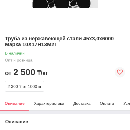
Труба из нержавеющей стали 45х3,0х6000
Марка 10Х17Н13М2Т
В наличии
Опт и розница
2 500
от
₸/кг
2 300 ₸
от 1000 кг
Описание
Характеристики
Доставка
Оплата
Усл
Описание