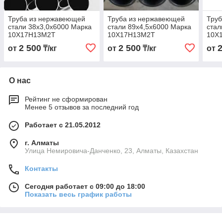
Труба из нержавеющей
Труба из нержавеющей
Тру
стали 38х3,0х6000 Марка
стали 89х4,5х6000 Марка
стал
10Х17Н13М2Т
10Х17Н13М2Т
10Х
2 500
2 500
от
₸/кг
от
₸/кг
от
О нас
Рейтинг не сформирован
Менее 5 отзывов за последний год
Работает с 21.05.2012
г. Алматы
Улица Немировича-Данченко, 23, Алматы, Казахстан
Контакты
Сегодня работает с 09:00 до 18:00
Показать весь график работы