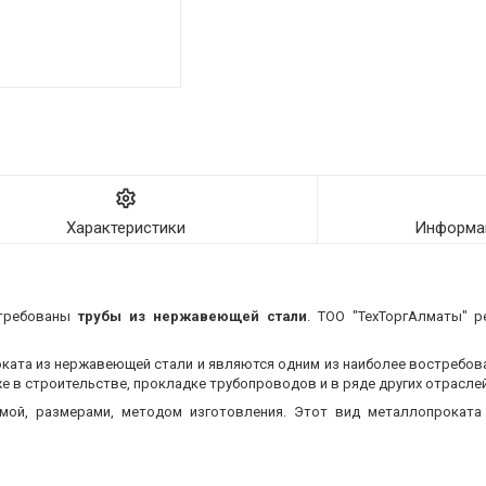
Характеристики
Информац
стребованы
трубы из нержавеющей стали
. ТОО "ТехТоргАлматы" р
оката из нержавеющей стали и являются одним из наиболее востребо
 в строительстве, прокладке трубопроводов и в ряде других отраслей
мой, размерами, методом изготовления.
Этот вид металлопроката 