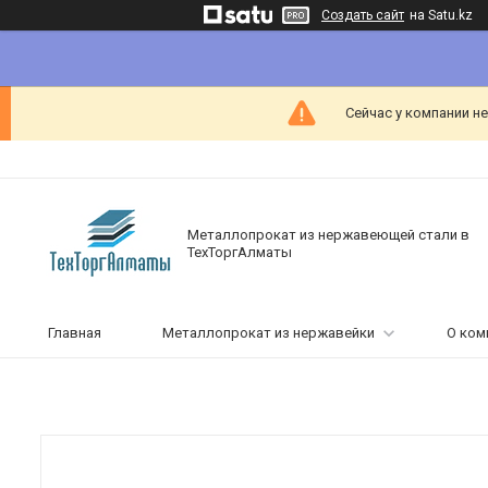
Создать сайт
на Satu.kz
Сейчас у компании н
Металлопрокат из нержавеющей стали в
ТехТоргАлматы
Главная
Металлопрокат из нержавейки
О ком