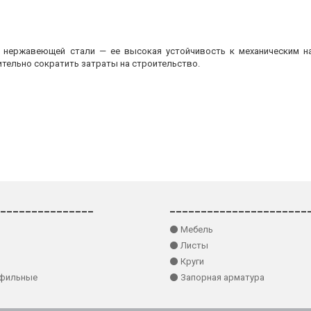
з нержавеющей стали — ее высокая устойчивость к механическим на
ительно сократить затраты на строительство.
_______________
______________________
⚫ Мебель
⚫ Листы
⚫ Круги
офильные
⚫ Запорная арматура