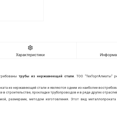
Характеристики
Информац
стребованы
трубы из нержавеющей стали
. ТОО "ТехТоргАлматы" р
оката из нержавеющей стали и являются одним из наиболее востребо
 в строительстве, прокладке трубопроводов и в ряде других отраслей
мой, размерами, методом изготовления.
Этот вид металлопроката 