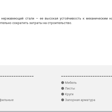
з нержавеющей стали — ее высокая устойчивость к механическим на
ительно сократить затраты на строительство.
_______________
______________________
⚫ Мебель
⚫ Листы
⚫ Круги
офильные
⚫ Запорная арматура