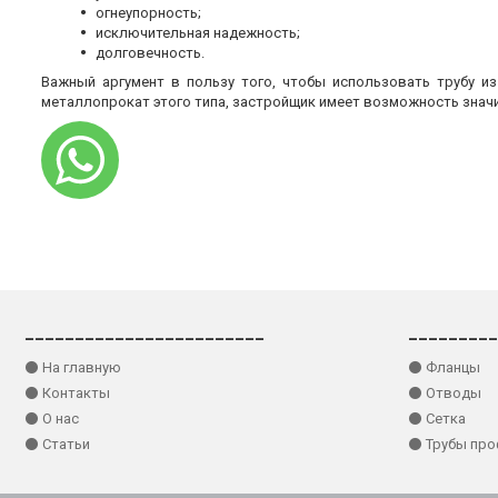
огнеупорность;
исключительная надежность;
долговечность.
Важный аргумент в пользу того, чтобы использовать трубу и
металлопрокат этого типа, застройщик имеет возможность знач
________________________
_________
⚫ На главную
⚫ Фланцы
⚫ Контакты
⚫ Отводы
⚫ О нас
⚫ Сетка
⚫ Статьи
⚫ Трубы пр