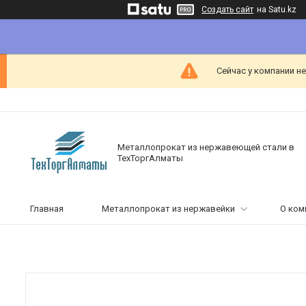
Создать сайт
на Satu.kz
Сейчас у компании н
Металлопрокат из нержавеющей стали в
ТехТоргАлматы
Главная
Металлопрокат из нержавейки
О ком