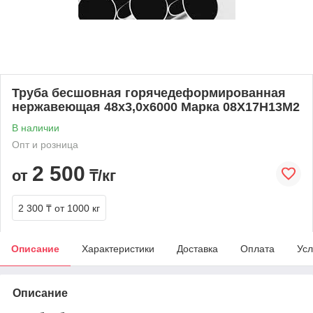
Труба бесшовная горячедеформированная
нержавеющая 48х3,0х6000 Марка 08Х17Н13М2
В наличии
Опт и розница
2 500
от
₸/кг
2 300 ₸
от 1000 кг
Описание
Характеристики
Доставка
Оплата
Усл
Описание