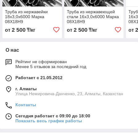
Труба из нержавейки
Труба из нержавеющей
Труб
18х3,0х6000 Марка
стали 16х3,0х6000 Марка
16х3
08Х18Н9
08Х18Н9
08Х
2 500
2 500
от
₸/кг
от
₸/кг
от
О нас
Рейтинг не сформирован
Менее 5 отзывов за последний год
Работает с 21.05.2012
г. Алматы
Улица Немировича-Данченко, 23, Алматы, Казахстан
Контакты
Сегодня работает с 09:00 до 18:00
Показать весь график работы