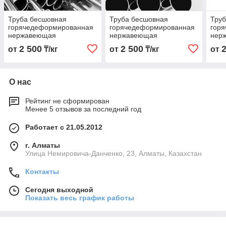
Труба бесшовная
Труба бесшовная
Тру
горячедеформированная
горячедеформированная
гор
нержавеющая
нержавеющая
нер
18х3,0х6000 Марка
32х3,0х6000 Марка
16х3
2 500
2 500
от
₸/кг
от
₸/кг
от
08Х18Н9
08Х18Н9
08Х
О нас
Рейтинг не сформирован
Менее 5 отзывов за последний год
Работает с 21.05.2012
г. Алматы
Улица Немировича-Данченко, 23, Алматы, Казахстан
Контакты
Сегодня выходной
Показать весь график работы