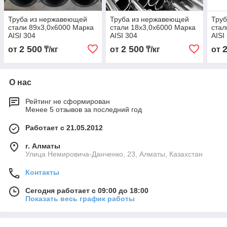
Труба из нержавеющей
Труба из нержавеющей
Тру
стали 89х3,0х6000 Марка
стали 18х3,0х6000 Марка
стал
AISI 304
AISI 304
AISI
2 500
2 500
от
₸/кг
от
₸/кг
от
О нас
Рейтинг не сформирован
Менее 5 отзывов за последний год
Работает с 21.05.2012
г. Алматы
Улица Немировича-Данченко, 23, Алматы, Казахстан
Контакты
Сегодня работает с 09:00 до 18:00
Показать весь график работы