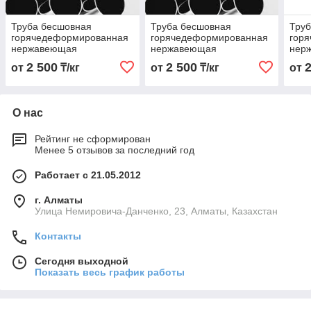
Труба бесшовная
Труба бесшовная
Тру
горячедеформированная
горячедеформированная
гор
нержавеющая
нержавеющая
нер
48х4,0х6000 Марка AISI
48х4,0х6000 Марка AISI
16х3
2 500
2 500
от
₸/кг
от
₸/кг
от
316 Ti
316
316 
О нас
Рейтинг не сформирован
Менее 5 отзывов за последний год
Работает с 21.05.2012
г. Алматы
Улица Немировича-Данченко, 23, Алматы, Казахстан
Контакты
Сегодня выходной
Показать весь график работы