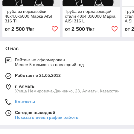
Труба из нержавейки
Труба из нержавеющей
Тру
48х4,0х6000 Марка AISI
стали 48х4,0х6000 Марка
стал
316 Ti
AISI 316 L
AISI
2 500
2 500
от
₸/кг
от
₸/кг
от
О нас
Рейтинг не сформирован
Менее 5 отзывов за последний год
Работает с 21.05.2012
г. Алматы
Улица Немировича-Данченко, 23, Алматы, Казахстан
Контакты
Сегодня выходной
Показать весь график работы