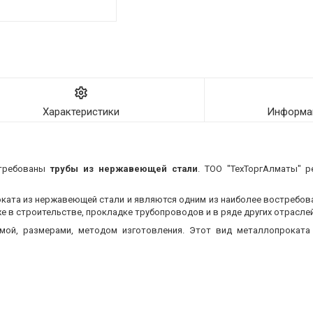
Характеристики
Информац
стребованы
трубы из нержавеющей стали
. ТОО "ТехТоргАлматы" р
оката из нержавеющей стали и являются одним из наиболее востребо
 в строительстве, прокладке трубопроводов и в ряде других отраслей
мой, размерами, методом изготовления.
Этот вид металлопроката 