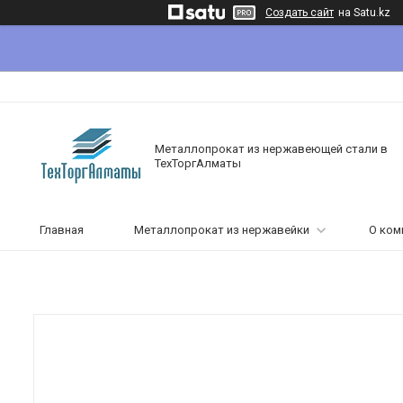
Создать сайт
на Satu.kz
Металлопрокат из нержавеющей стали в
ТехТоргАлматы
Главная
Металлопрокат из нержавейки
О ком