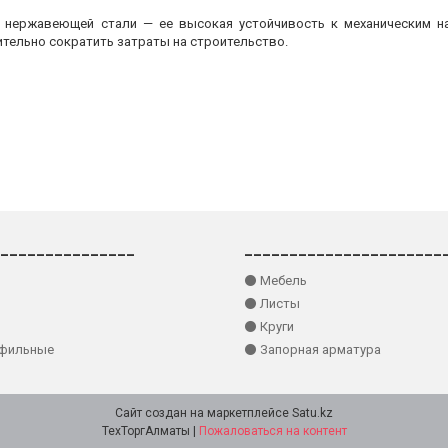
з нержавеющей стали — ее высокая устойчивость к механическим на
ительно сократить затраты на строительство.
_______________
______________________
⚫ Мебель
⚫ Листы
⚫ Круги
офильные
⚫ Запорная арматура
Сайт создан на маркетплейсе
Satu.kz
ТехТоргАлматы |
Пожаловаться на контент