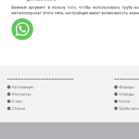
Важный аргумент в пользу того, чтобы использовать трубу и
металлопрокат этого типа, застройщик имеет возможность знач
________________________
_________
⚫ На главную
⚫ Фланцы
⚫ Контакты
⚫ Отводы
⚫ О нас
⚫ Сетка
⚫ Статьи
⚫ Трубы пр