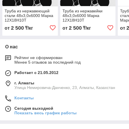
Труба из нержавеющей
Труба из нержавейки
Тру
стали 48х3,0х6000 Марка
48х3,0х6000 Марка
стал
12Х18Н10Т
12Х18Н10Т
Мар
2 500
2 500
от
₸/кг
от
₸/кг
от
О нас
Рейтинг не сформирован
Менее 5 отзывов за последний год
Работает с 21.05.2012
г. Алматы
Улица Немировича-Данченко, 23, Алматы, Казахстан
Контакты
Сегодня выходной
Показать весь график работы