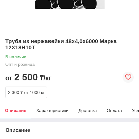
Труба из нержавейки 48х4,0х6000 Марка
12Х18Н10Т
В наличии
Опт и розница
2 500
от
₸/кг
2 300 ₸
от 1000 кг
Описание
Характеристики
Доставка
Оплата
Усл
Описание