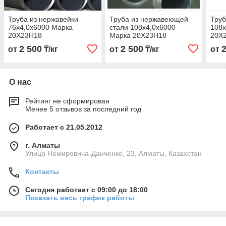
Труба из нержавейки
Труба из нержавеющей
Труб
76х4,0х6000 Марка
стали 108х4,0х6000
108х
20Х23Н18
Марка 20Х23Н18
20Х
2 500
2 500
от
₸/кг
от
₸/кг
от
О нас
Рейтинг не сформирован
Менее 5 отзывов за последний год
Работает с 21.05.2012
г. Алматы
Улица Немировича-Данченко, 23, Алматы, Казахстан
Контакты
Сегодня работает с 09:00 до 18:00
Показать весь график работы