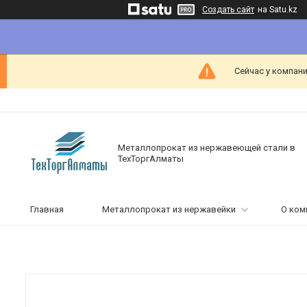
Создать сайт
на Satu.kz
Сейчас у компани
Металлопрокат из нержавеющей стали в
ТехТоргАлматы
Главная
Металлопрокат из нержавейки
О ком