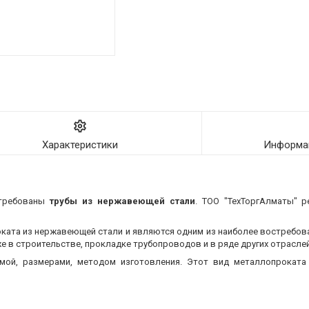
Характеристики
Информац
стребованы
трубы из нержавеющей стали
. ТОО "ТехТоргАлматы" р
оката из нержавеющей стали и являются одним из наиболее востребо
 в строительстве, прокладке трубопроводов и в ряде других отраслей
мой, размерами, методом изготовления.
Этот вид металлопроката 