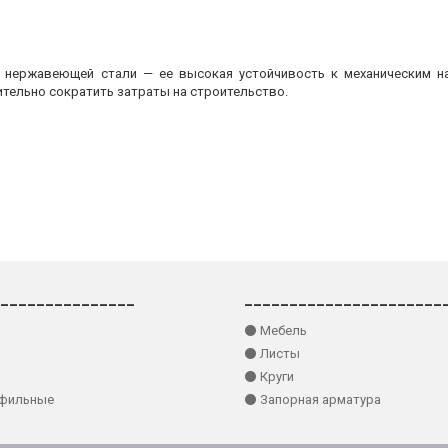
з нержавеющей стали — ее высокая устойчивость к механическим на
ительно сократить затраты на строительство.
_______________
______________________
⚫ Мебель
⚫ Листы
⚫ Круги
офильные
⚫ Запорная арматура