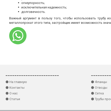
огнеупорность;
исключительная надежность;
долговечность.
Важный аргумент в пользу того, чтобы использовать трубу и
металлопрокат этого типа, застройщик имеет возможность знач
________________________
_________
⚫ На главную
⚫ Фланцы
⚫ Контакты
⚫ Отводы
⚫ О нас
⚫ Сетка
⚫ Статьи
⚫ Трубы пр