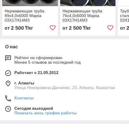
Нержавеющая труба
Нержавеющая труба
Тру
89х4,0х6000 Марка
76х4,0х6000 Марка
стал
03Х17Н14М3
03Х17Н14М3
03Х
2 500
2 500
от
₸/кг
от
₸/кг
от
О нас
Рейтинг не сформирован
Менее 5 отзывов за последний год
Работает с 21.05.2012
г. Алматы
Улица Немировича-Данченко, 23, Алматы, Казахстан
Контакты
Сегодня выходной
Показать весь график работы