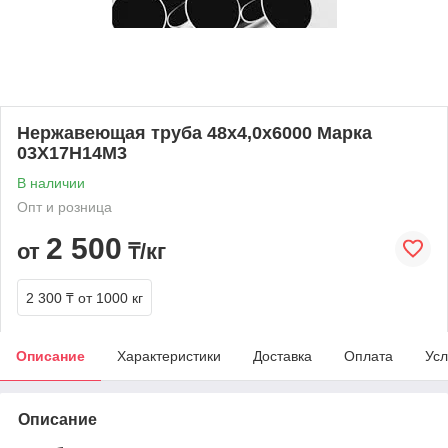
Нержавеющая труба 48х4,0х6000 Марка
03Х17Н14М3
В наличии
Опт и розница
2 500
от
₸/кг
2 300 ₸
от 1000 кг
Описание
Характеристики
Доставка
Оплата
Усл
Описание