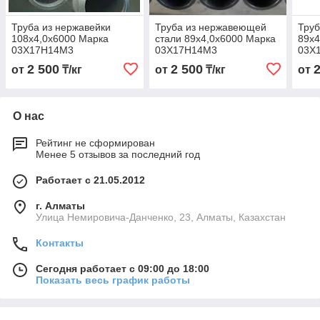
Труба из нержавейки
Труба из нержавеющей
Труб
108х4,0х6000 Марка
стали 89х4,0х6000 Марка
89х4
03Х17Н14М3
03Х17Н14М3
03Х
2 500
2 500
от
₸/кг
от
₸/кг
от
О нас
Рейтинг не сформирован
Менее 5 отзывов за последний год
Работает с 21.05.2012
г. Алматы
Улица Немировича-Данченко, 23, Алматы, Казахстан
Контакты
Сегодня работает с 09:00 до 18:00
Показать весь график работы