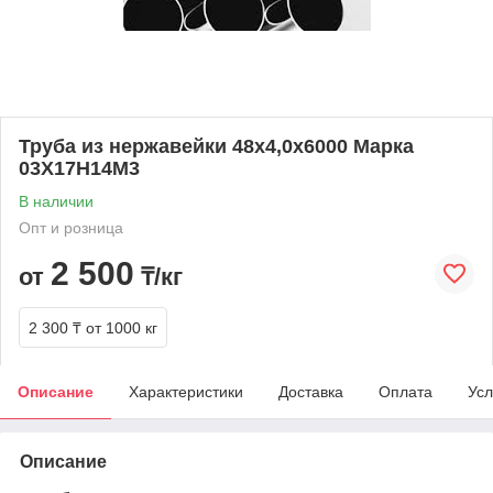
Труба из нержавейки 48х4,0х6000 Марка
03Х17Н14М3
В наличии
Опт и розница
2 500
от
₸/кг
2 300 ₸
от 1000 кг
Описание
Характеристики
Доставка
Оплата
Усл
Описание