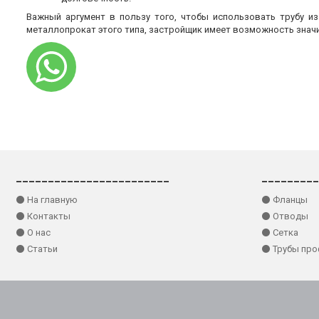
Важный аргумент в пользу того, чтобы использовать трубу и
металлопрокат этого типа, застройщик имеет возможность знач
________________________
_________
⚫ На главную
⚫ Фланцы
⚫ Контакты
⚫ Отводы
⚫ О нас
⚫ Сетка
⚫ Статьи
⚫ Трубы пр