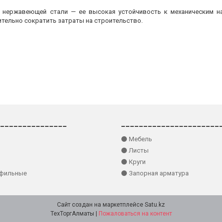
з нержавеющей стали — ее высокая устойчивость к механическим на
ительно сократить затраты на строительство.
_______________
______________________
⚫ Мебель
⚫ Листы
⚫ Круги
офильные
⚫ Запорная арматура
Сайт создан на маркетплейсе
Satu.kz
ТехТоргАлматы |
Пожаловаться на контент