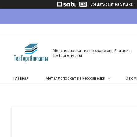
Создать сайт
на Satu.kz
Металлопрокат из нержавеющей стали в
ТехТоргАлматы
Главная
Металлопрокат из нержавейки
О ком