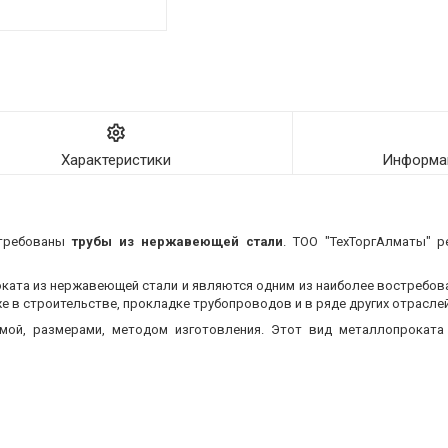
Характеристики
Информац
стребованы
трубы из нержавеющей стали
. ТОО "ТехТоргАлматы" р
оката из нержавеющей стали и являются одним из наиболее востребо
 в строительстве, прокладке трубопроводов и в ряде других отраслей
мой, размерами, методом изготовления.
Этот вид металлопроката 