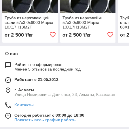
Труба из нержавеющей
Труба из нержавейки
Тру
стали 57х3,0х6000 Марка
57х3,0х6000 Марка
стал
10Х17Н13М2Т
10Х17Н13М2Т
08Х
2 500
2 500
от
₸/кг
от
₸/кг
от
О нас
Рейтинг не сформирован
Менее 5 отзывов за последний год
Работает с 21.05.2012
г. Алматы
Улица Немировича-Данченко, 23, Алматы, Казахстан
Контакты
Сегодня работает с 09:00 до 18:00
Показать весь график работы