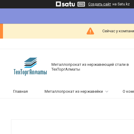
Создать сайт
на Satu.kz
Сейчас у компани
Металлопрокат из нержавеющей стали в
ТехТоргАлматы
Главная
Металлопрокат из нержавейки
О ком