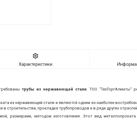
Характеристики
Информац
стребованы
трубы из нержавеющей стали
. ТОО "ТехТоргАлматы" р
оката из нержавеющей стали и являются одним из наиболее востребо
 в строительстве, прокладке трубопроводов и в ряде других отраслей
мой, размерами, методом изготовления.
Этот вид металлопроката 