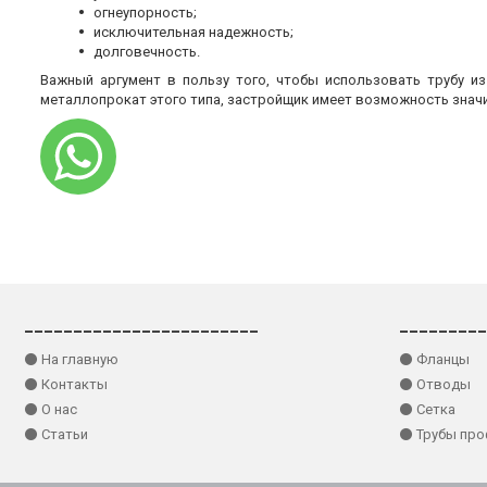
огнеупорность;
исключительная надежность;
долговечность.
Важный аргумент в пользу того, чтобы использовать трубу и
металлопрокат этого типа, застройщик имеет возможность знач
________________________
_________
⚫ На главную
⚫ Фланцы
⚫ Контакты
⚫ Отводы
⚫ О нас
⚫ Сетка
⚫ Статьи
⚫ Трубы пр