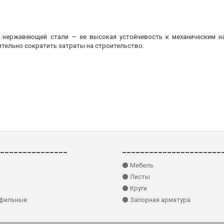
з нержавеющей стали — ее высокая устойчивость к механическим на
ительно сократить затраты на строительство.
_______________
______________________
⚫ Мебель
⚫ Листы
⚫ Круги
офильные
⚫ Запорная арматура