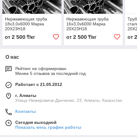
Нержавеющая труба
Нержавеющая труба
Тру
18х3,0х6000 Марка
16х3,0х6000 Марка
стал
20Х23Н18
20Х23Н18
20Х
2 500
2 500
от
₸/кг
от
₸/кг
от
О нас
Рейтинг не сформирован
Менее 5 отзывов за последний год
Работает с 21.05.2012
г. Алматы
Улица Немировича-Данченко, 23, Алматы, Казахстан
Контакты
Сегодня выходной
Показать весь график работы