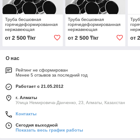
Труба бесшовная
Труба бесшовная
Тру
горячедеформированная
горячедеформированная
гор
нержавеющая
нержавеющая
нер
28х3,0х6000 Марка AISI
38х3,0х6000 Марка AISI
18х3
2 500
2 500
от
₸/кг
от
₸/кг
от
316 L
316 L
316 
О нас
Рейтинг не сформирован
Менее 5 отзывов за последний год
Работает с 21.05.2012
г. Алматы
Улица Немировича-Данченко, 23, Алматы, Казахстан
Контакты
Сегодня выходной
Показать весь график работы