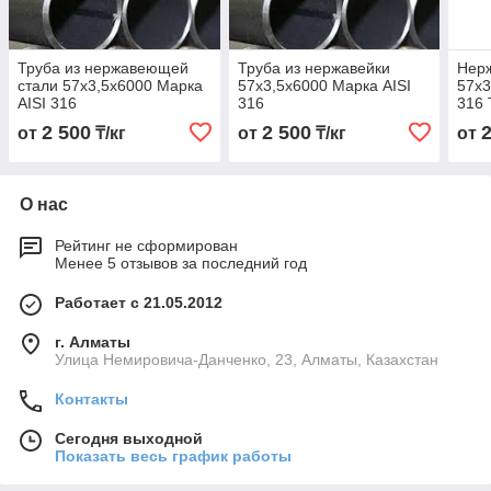
Труба из нержавеющей
Труба из нержавейки
Нер
стали 57х3,5х6000 Марка
57х3,5х6000 Марка AISI
57х3
AISI 316
316
316 
2 500
2 500
от
₸/кг
от
₸/кг
от
О нас
Рейтинг не сформирован
Менее 5 отзывов за последний год
Работает с 21.05.2012
г. Алматы
Улица Немировича-Данченко, 23, Алматы, Казахстан
Контакты
Сегодня выходной
Показать весь график работы