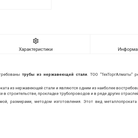
Характеристики
Информац
стребованы
трубы из нержавеющей стали
. ТОО "ТехТоргАлматы" р
оката из нержавеющей стали и являются одним из наиболее востребо
 в строительстве, прокладке трубопроводов и в ряде других отраслей
мой, размерами, методом изготовления.
Этот вид металлопроката 