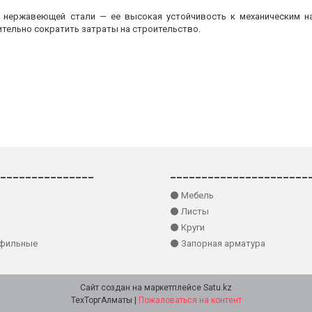
з нержавеющей стали — ее высокая устойчивость к механическим на
ительно сократить затраты на строительство.
_______________
______________________
⚫ Мебель
⚫ Листы
⚫ Круги
офильные
⚫ Запорная арматура
Сайт создан на маркетплейсе
Satu.kz
ТехТоргАлматы |
Пожаловаться на контент