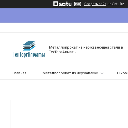
Создать сайт
на Satu.kz
Металлопрокат из нержавеющей стали в
ТехТоргАлматы
Главная
Металлопрокат из нержавейки
О ком