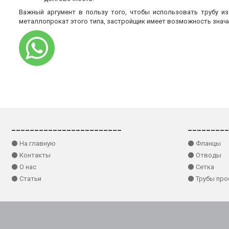
Важный аргумент в пользу того, чтобы использовать трубу и
металлопрокат этого типа, застройщик имеет возможность знач
________________________
_________
⚫ На главную
⚫ Фланцы
⚫ Контакты
⚫ Отводы
⚫ О нас
⚫ Сетка
⚫ Статьи
⚫ Трубы пр