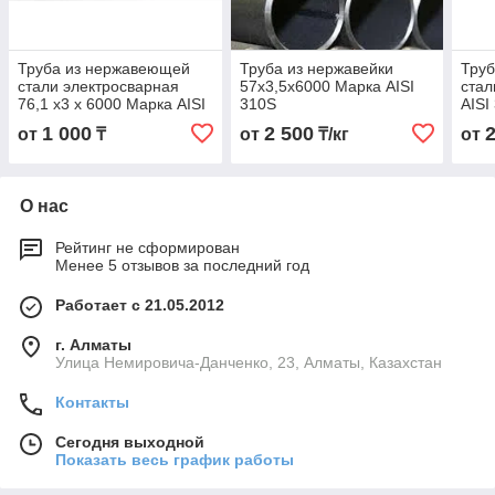
Труба из нержавеющей
Труба из нержавейки
Тру
стали электросварная
57х3,5х6000 Марка AISI
стал
76,1 х3 х 6000 Марка AISI
310S
AISI
310S
1 000
2 500
от
₸
от
₸/кг
от
О нас
Рейтинг не сформирован
Менее 5 отзывов за последний год
Работает с 21.05.2012
г. Алматы
Улица Немировича-Данченко, 23, Алматы, Казахстан
Контакты
Сегодня выходной
Показать весь график работы