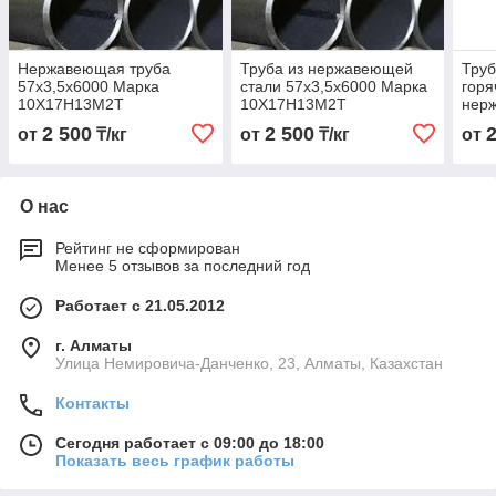
Нержавеющая труба
Труба из нержавеющей
Тру
57х3,5х6000 Марка
стали 57х3,5х6000 Марка
гор
10Х17Н13М2Т
10Х17Н13М2Т
нер
57х3
2 500
2 500
от
₸/кг
от
₸/кг
от
10Х
О нас
Рейтинг не сформирован
Менее 5 отзывов за последний год
Работает с 21.05.2012
г. Алматы
Улица Немировича-Данченко, 23, Алматы, Казахстан
Контакты
Сегодня работает с 09:00 до 18:00
Показать весь график работы