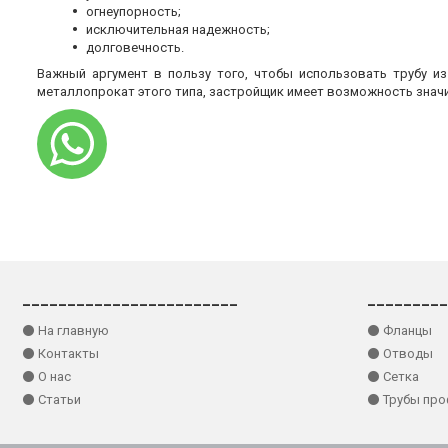
огнеупорность;
исключительная надежность;
долговечность.
Важный аргумент в пользу того, чтобы использовать трубу и
металлопрокат этого типа, застройщик имеет возможность знач
________________________
_________
⚫ На главную
⚫ Фланцы
⚫ Контакты
⚫ Отводы
⚫ О нас
⚫ Сетка
⚫ Статьи
⚫ Трубы пр