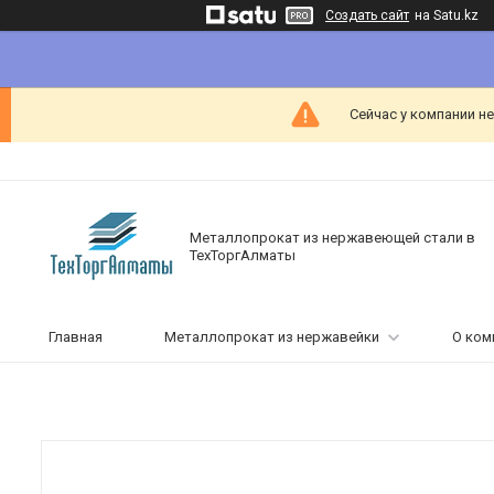
Создать сайт
на Satu.kz
Сейчас у компании н
Металлопрокат из нержавеющей стали в
ТехТоргАлматы
Главная
Металлопрокат из нержавейки
О ком