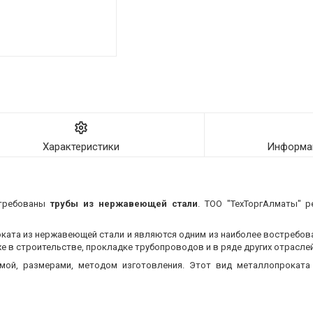
Характеристики
Информац
стребованы
трубы из нержавеющей стали
. ТОО "ТехТоргАлматы" р
оката из нержавеющей стали и являются одним из наиболее востребо
 в строительстве, прокладке трубопроводов и в ряде других отраслей
мой, размерами, методом изготовления.
Этот вид металлопроката 