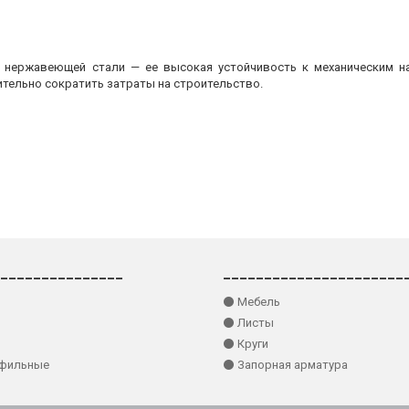
з нержавеющей стали — ее высокая устойчивость к механическим на
ительно сократить затраты на строительство.
_______________
______________________
⚫ Мебель
⚫ Листы
⚫ Круги
офильные
⚫ Запорная арматура