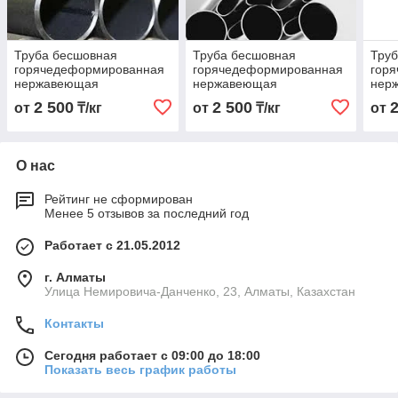
Труба бесшовная
Труба бесшовная
Тру
горячедеформированная
горячедеформированная
гор
нержавеющая
нержавеющая
нер
57х3,0х6000 Марка
48х3,0х6000 Марка
32х3
2 500
2 500
от
₸/кг
от
₸/кг
от
12Х18Н10Т
12Х18Н10Т
12Х
О нас
Рейтинг не сформирован
Менее 5 отзывов за последний год
Работает с 21.05.2012
г. Алматы
Улица Немировича-Данченко, 23, Алматы, Казахстан
Контакты
Сегодня работает с 09:00 до 18:00
Показать весь график работы