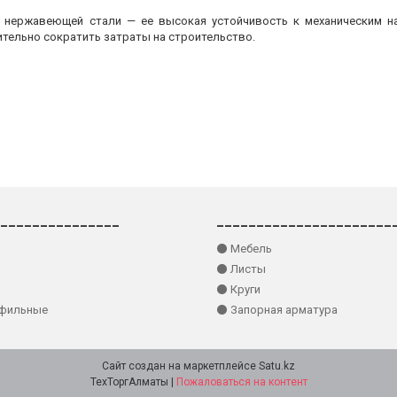
з нержавеющей стали — ее высокая устойчивость к механическим на
ительно сократить затраты на строительство.
_______________
______________________
⚫ Мебель
⚫ Листы
⚫ Круги
офильные
⚫ Запорная арматура
Сайт создан на маркетплейсе
Satu.kz
ТехТоргАлматы |
Пожаловаться на контент