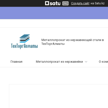
Создать сайт
на Satu.kz
Металлопрокат из нержавеющей стали в
ТехТоргАлматы
Главная
Металлопрокат из нержавейки
О ком