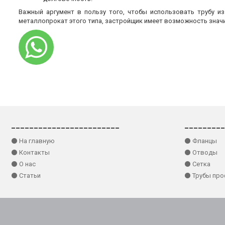
Важный аргумент в пользу того, чтобы использовать трубу и
металлопрокат этого типа, застройщик имеет возможность знач
________________________
_________
⚫ На главную
⚫ Фланцы
⚫ Контакты
⚫ Отводы
⚫ О нас
⚫ Сетка
⚫ Статьи
⚫ Трубы пр