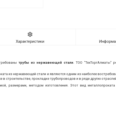
Характеристики
Информац
стребованы
трубы из нержавеющей стали
. ТОО "ТехТоргАлматы" р
оката из нержавеющей стали и являются одним из наиболее востребо
 в строительстве, прокладке трубопроводов и в ряде других отраслей
мой, размерами, методом изготовления.
Этот вид металлопроката 