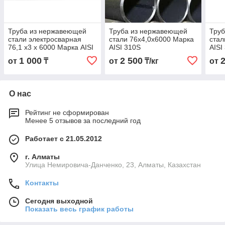
Труба из нержавеющей
Труба из нержавеющей
Тру
стали электросварная
стали 76х4,0х6000 Марка
стал
76,1 х3 х 6000 Марка AISI
AISI 310S
AISI
310S
1 000
2 500
от
₸
от
₸/кг
от
О нас
Рейтинг не сформирован
Менее 5 отзывов за последний год
Работает с 21.05.2012
г. Алматы
Улица Немировича-Данченко, 23, Алматы, Казахстан
Контакты
Сегодня выходной
Показать весь график работы