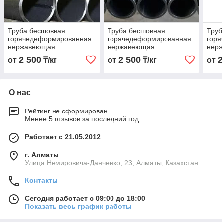
Труба бесшовная
Труба бесшовная
Тру
горячедеформированная
горячедеформированная
гор
нержавеющая
нержавеющая
нер
76х4,0х6000 Марка AISI
89х3,0х6000 Марка AISI
45х3
2 500
2 500
от
₸/кг
от
₸/кг
от
310S
310S
310
О нас
Рейтинг не сформирован
Менее 5 отзывов за последний год
Работает с 21.05.2012
г. Алматы
Улица Немировича-Данченко, 23, Алматы, Казахстан
Контакты
Сегодня работает с 09:00 до 18:00
Показать весь график работы