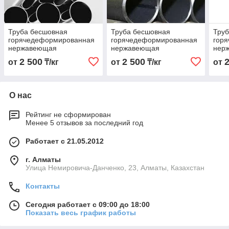
Труба бесшовная
Труба бесшовная
Тру
горячедеформированная
горячедеформированная
гор
нержавеющая
нержавеющая
нер
28х3,0х6000 Марка AISI
76х4,0х6000 Марка AISI
76х3
2 500
2 500
от
₸/кг
от
₸/кг
от
316 L
316
316 
О нас
Рейтинг не сформирован
Менее 5 отзывов за последний год
Работает с 21.05.2012
г. Алматы
Улица Немировича-Данченко, 23, Алматы, Казахстан
Контакты
Сегодня работает с 09:00 до 18:00
Показать весь график работы