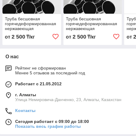
Труба бесшовная
Труба бесшовная
Тру
горячедеформированная
горячедеформированная
гор
нержавеющая
нержавеющая
нер
45х3,0х6000 Марка AISI
38х3,0х6000 Марка AISI
76х4
2 500
2 500
от
₸/кг
от
₸/кг
от
316 Ti
316 Ti
316 
О нас
Рейтинг не сформирован
Менее 5 отзывов за последний год
Работает с 21.05.2012
г. Алматы
Улица Немировича-Данченко, 23, Алматы, Казахстан
Контакты
Сегодня работает с 09:00 до 18:00
Показать весь график работы