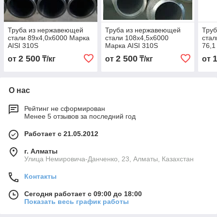
Труба из нержавеющей
Труба из нержавеющей
Тру
стали 89х4,0х6000 Марка
стали 108х4,5х6000
стал
AISI 310S
Марка AISI 310S
76,1
310
2 500
2 500
от
₸/кг
от
₸/кг
от
О нас
Рейтинг не сформирован
Менее 5 отзывов за последний год
Работает с 21.05.2012
г. Алматы
Улица Немировича-Данченко, 23, Алматы, Казахстан
Контакты
Сегодня работает с 09:00 до 18:00
Показать весь график работы