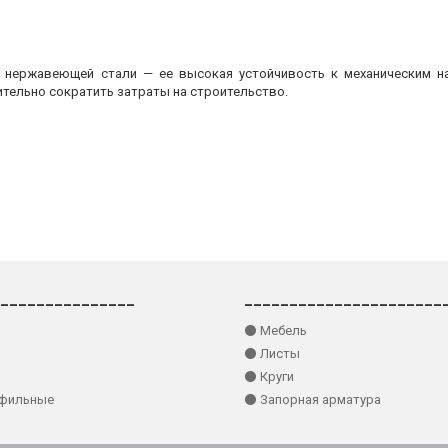
з нержавеющей стали — ее высокая устойчивость к механическим на
ительно сократить затраты на строительство.
_______________
______________________
⚫ Мебель
⚫ Листы
⚫ Круги
офильные
⚫ Запорная арматура