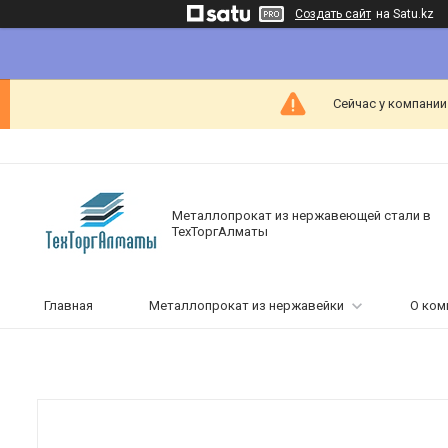
Создать сайт
на Satu.kz
Сейчас у компании
Металлопрокат из нержавеющей стали в
ТехТоргАлматы
Главная
Металлопрокат из нержавейки
О ком