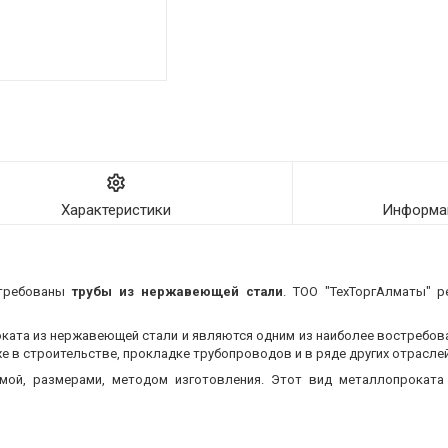
Характеристики
Информац
стребованы
трубы из нержавеющей стали
. ТОО "ТехТоргАлматы" р
оката из нержавеющей стали и являются одним из наиболее востребо
 в строительстве, прокладке трубопроводов и в ряде других отраслей
мой, размерами, методом изготовления.
Этот вид металлопроката 