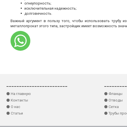
огнеупорность;
исключительная надежность;
долговечность.
Важный аргумент в пользу того, чтобы использовать трубу и
металлопрокат этого типа, застройщик имеет возможность знач
________________________
_________
⚫ На главную
⚫ Фланцы
⚫ Контакты
⚫ Отводы
⚫ О нас
⚫ Сетка
⚫ Статьи
⚫ Трубы пр