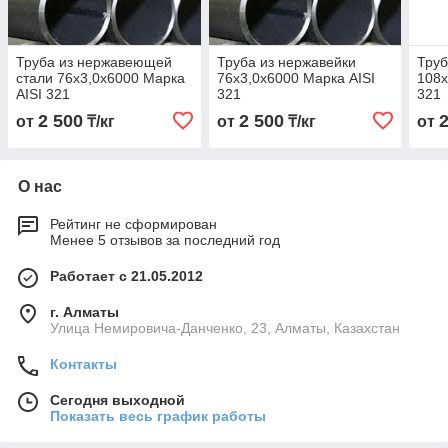
Труба из нержавеющей
Труба из нержавейки
Труб
стали 76х3,0х6000 Марка
76х3,0х6000 Марка AISI
108х
AISI 321
321
321
2 500
2 500
от
₸/кг
от
₸/кг
от
О нас
Рейтинг не сформирован
Менее 5 отзывов за последний год
Работает с 21.05.2012
г. Алматы
Улица Немировича-Данченко, 23, Алматы, Казахстан
Контакты
Сегодня выходной
Показать весь график работы