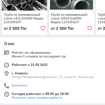
Труба из нержавеющей
Труба из нержавеющей
Тру
стали 14х2,0х6000 Марка
стали 108х4,0х6000
стал
12Х18Н10Т
Марка 12Х18Н10Т
12Х
2 500
2 500
от
₸/кг
от
₸/кг
от
О нас
Рейтинг не сформирован
Менее 5 отзывов за последний год
Работает с 21.05.2012
г. Алматы
Улица Немировича-Данченко, 23, Алматы, Казахстан
Контакты
Сегодня работает с 09:00 до 18:00
Показать весь график работы