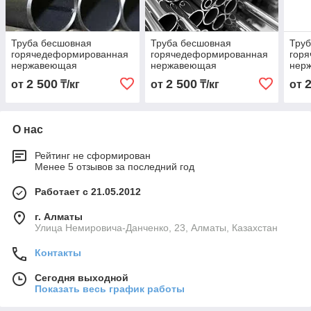
Труба бесшовная
Труба бесшовная
Тру
горячедеформированная
горячедеформированная
гор
нержавеющая
нержавеющая
нер
76х4,0х6000 Марка
14х2,0х6000 Марка
108х
2 500
2 500
от
₸/кг
от
₸/кг
от
10Х17Н13М2Т
12Х18Н10Т
12Х
О нас
Рейтинг не сформирован
Менее 5 отзывов за последний год
Работает с 21.05.2012
г. Алматы
Улица Немировича-Данченко, 23, Алматы, Казахстан
Контакты
Сегодня выходной
Показать весь график работы