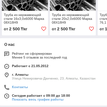
Труба из нержавеющей
Труба из нержавеющей
Тру
стали 16х3,0х6000 Марка
стали 20х2,0х6000 Марка
стал
08Х18Н9
08Х18Н9
76,1
08Х
2 500
2 500
от
₸/кг
от
₸/кг
от
О нас
Рейтинг не сформирован
Менее 5 отзывов за последний год
Работает с 21.05.2012
г. Алматы
Улица Немировича-Данченко, 23, Алматы, Казахстан
Контакты
Сегодня работает с 09:00 до 18:00
Показать весь график работы