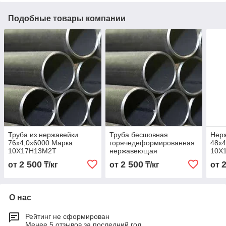
Подобные товары компании
Труба из нержавейки
Труба бесшовная
Нер
76х4,0х6000 Марка
горячедеформированная
48х4
10Х17Н13М2Т
нержавеющая
10Х
76х4,0х6000 Марка
2 500
2 500
от
₸/кг
от
₸/кг
от
10Х17Н13М2Т
О нас
Рейтинг не сформирован
Менее 5 отзывов за последний год