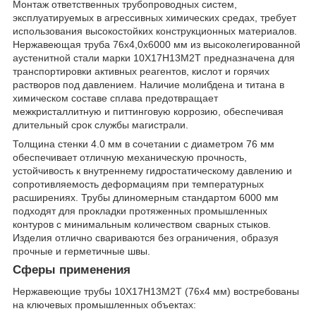
Монтаж ответственных трубопроводных систем,
эксплуатируемых в агрессивных химических средах, требует
использования высокостойких конструкционных материалов.
Нержавеющая труба 76х4,0х6000 мм из высоколегированной
аустенитной стали марки 10Х17Н13М2Т предназначена для
транспортировки активных реагентов, кислот и горячих
растворов под давлением. Наличие молибдена и титана в
химическом составе сплава предотвращает
межкристаллитную и питтинговую коррозию, обеспечивая
длительный срок службы магистрали.
Толщина стенки 4.0 мм в сочетании с диаметром 76 мм
обеспечивает отличную механическую прочность,
устойчивость к внутреннему гидростатическому давлению и
сопротивляемость деформациям при температурных
расширениях. Трубы длиномерным стандартом 6000 мм
подходят для прокладки протяженных промышленных
контуров с минимальным количеством сварных стыков.
Изделия отлично свариваются без ограничения, образуя
прочные и герметичные швы.
Сферы применения
Нержавеющие трубы 10Х17Н13М2Т (76х4 мм) востребованы
на ключевых промышленных объектах: