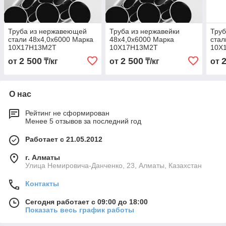
Труба из нержавеющей
Труба из нержавейки
Тру
стали 48х4,0х6000 Марка
48х4,0х6000 Марка
стал
10Х17Н13М2Т
10Х17Н13М2Т
10Х
2 500
2 500
от
₸/кг
от
₸/кг
от
О нас
Рейтинг не сформирован
Менее 5 отзывов за последний год
Работает с 21.05.2012
г. Алматы
Улица Немировича-Данченко, 23, Алматы, Казахстан
Контакты
Сегодня работает с 09:00 до 18:00
Показать весь график работы