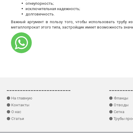
огнеупорность;
исключительная надежность;
долговечность.
Важный аргумент в пользу того, чтобы использовать трубу и
металлопрокат этого типа, застройщик имеет возможность знач
________________________
_________
⚫ На главную
⚫ Фланцы
⚫ Контакты
⚫ Отводы
⚫ О нас
⚫ Сетка
⚫ Статьи
⚫ Трубы пр