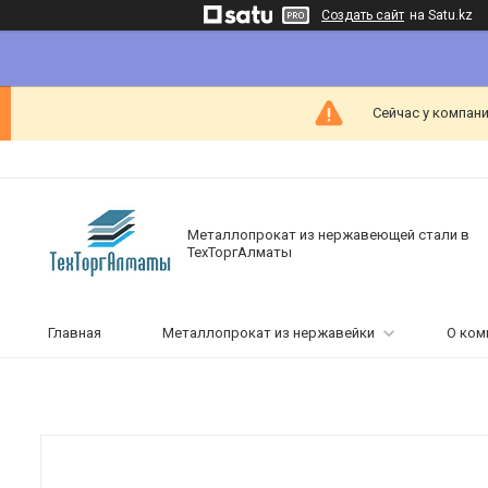
Создать сайт
на Satu.kz
Сейчас у компани
Металлопрокат из нержавеющей стали в
ТехТоргАлматы
Главная
Металлопрокат из нержавейки
О ком