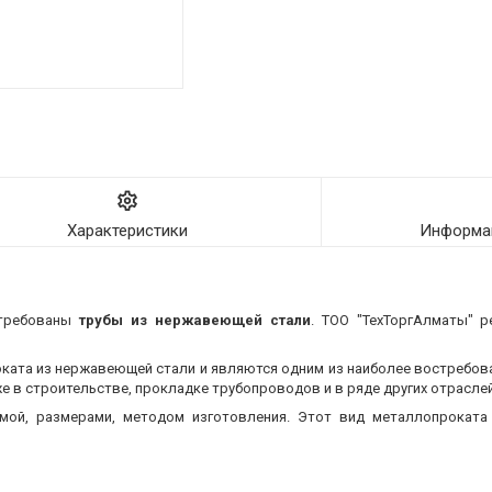
Характеристики
Информац
стребованы
трубы из нержавеющей стали
. ТОО "ТехТоргАлматы" р
оката из нержавеющей стали и являются одним из наиболее востребо
 в строительстве, прокладке трубопроводов и в ряде других отраслей
мой, размерами, методом изготовления.
Этот вид металлопроката 