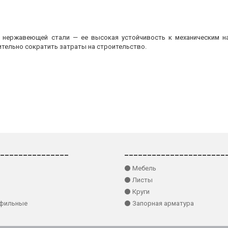
з нержавеющей стали — ее высокая устойчивость к механическим на
ительно сократить затраты на строительство.
_______________
______________________
⚫ Мебель
⚫ Листы
⚫ Круги
офильные
⚫ Запорная арматура