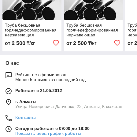
Труба бесшовная
Труба бесшовная
Тру
горячедеформированная
горячедеформированная
гор
нержавеющая
нержавеющая
нер
45х3,0х6000 Марка
38х3,0х6000 Марка
89х4
2 500
2 500
от
₸/кг
от
₸/кг
от
10Х17Н13М2Т
10Х17Н13М2Т
10Х
О нас
Рейтинг не сформирован
Менее 5 отзывов за последний год
Работает с 21.05.2012
г. Алматы
Улица Немировича-Данченко, 23, Алматы, Казахстан
Контакты
Сегодня работает с 09:00 до 18:00
Показать весь график работы