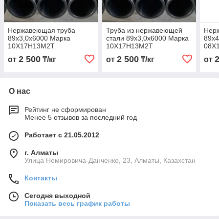
Нержавеющая труба
Труба из нержавеющей
Нер
89х3,0х6000 Марка
стали 89х3,0х6000 Марка
89х4
10Х17Н13М2Т
10Х17Н13М2Т
08Х
2 500
2 500
от
₸/кг
от
₸/кг
от
О нас
Рейтинг не сформирован
Менее 5 отзывов за последний год
Работает с 21.05.2012
г. Алматы
Улица Немировича-Данченко, 23, Алматы, Казахстан
Контакты
Сегодня выходной
Показать весь график работы