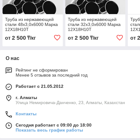
Труба из нержавеющей
Труба из нержавеющей
Тру
стали 48х3,0х6000 Марка
стали 32х3,0х6000 Марка
стал
12Х18Н10Т
12Х18Н10Т
12Х
2 500
2 500
от
₸/кг
от
₸/кг
от
О нас
Рейтинг не сформирован
Менее 5 отзывов за последний год
Работает с 21.05.2012
г. Алматы
Улица Немировича-Данченко, 23, Алматы, Казахстан
Контакты
Сегодня работает с 09:00 до 18:00
Показать весь график работы