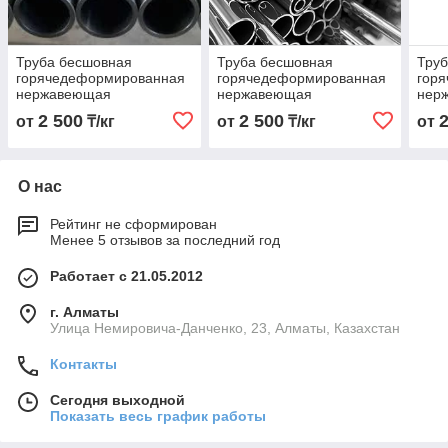
Труба бесшовная
Труба бесшовная
Тру
горячедеформированная
горячедеформированная
гор
нержавеющая
нержавеющая
нер
89х4,5х6000 Марка AISI
18х3,0х6000 Марка AISI
16х3
2 500
2 500
от
₸/кг
от
₸/кг
от
304
304
304
О нас
Рейтинг не сформирован
Менее 5 отзывов за последний год
Работает с 21.05.2012
г. Алматы
Улица Немировича-Данченко, 23, Алматы, Казахстан
Контакты
Сегодня выходной
Показать весь график работы