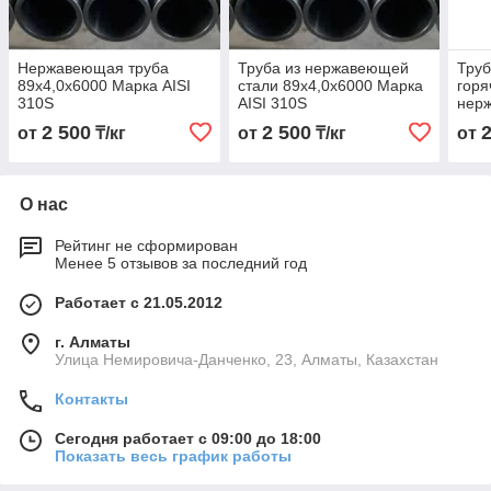
Нержавеющая труба
Труба из нержавеющей
Тру
89х4,0х6000 Марка AISI
стали 89х4,0х6000 Марка
гор
310S
AISI 310S
нер
89х4
2 500
2 500
от
₸/кг
от
₸/кг
от
310
О нас
Рейтинг не сформирован
Менее 5 отзывов за последний год
Работает с 21.05.2012
г. Алматы
Улица Немировича-Данченко, 23, Алматы, Казахстан
Контакты
Сегодня работает с 09:00 до 18:00
Показать весь график работы