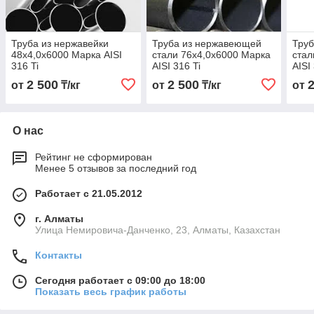
Труба из нержавейки
Труба из нержавеющей
Тру
48х4,0х6000 Марка AISI
стали 76х4,0х6000 Марка
стал
316 Ti
AISI 316 Ti
AISI
2 500
2 500
от
₸/кг
от
₸/кг
от
О нас
Рейтинг не сформирован
Менее 5 отзывов за последний год
Работает с 21.05.2012
г. Алматы
Улица Немировича-Данченко, 23, Алматы, Казахстан
Контакты
Сегодня работает с 09:00 до 18:00
Показать весь график работы