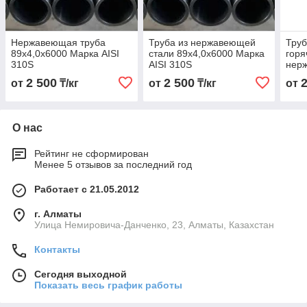
Нержавеющая труба
Труба из нержавеющей
Тру
89х4,0х6000 Марка AISI
стали 89х4,0х6000 Марка
гор
310S
AISI 310S
нер
89х4
2 500
2 500
от
₸/кг
от
₸/кг
от
310
О нас
Рейтинг не сформирован
Менее 5 отзывов за последний год
Работает с 21.05.2012
г. Алматы
Улица Немировича-Данченко, 23, Алматы, Казахстан
Контакты
Сегодня выходной
Показать весь график работы