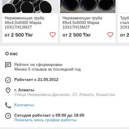
Нержавеющая труба
Нержавеющая труба
Тру
48х4,0х6000 Марка
89х4,5х6000 Марка
стал
10Х17Н13М2Т
10Х17Н13М2Т
10Х
2 500
2 500
от
₸/кг
от
₸/кг
от
О нас
Рейтинг не сформирован
Менее 5 отзывов за последний год
Работает с 21.05.2012
г. Алматы
Улица Немировича-Данченко, 23, Алматы, Казахстан
Контакты
Сегодня работает с 09:00 до 18:00
Показать весь график работы